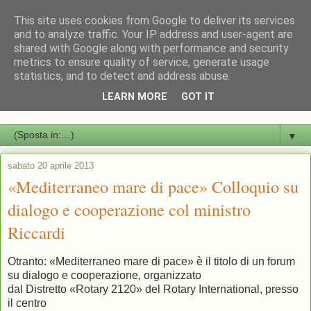
This site uses cookies from Google to deliver its services
Andrea Riccardi Ministro
and to analyze traffic. Your IP address and user-agent are
shared with Google along with performance and security
metrics to ensure quality of service, generate usage
Sito di documentazione sulle attività istituzionali e di
statistics, and to detect and address abuse.
comunicazione dell'attività di Andrea Riccardi come ministro della
LEARN MORE
GOT IT
Cooperazione Internazionale e dell'Integrazione
▼
sabato 20 aprile 2013
«Mediterraneo mare di pace» Colloquio su
dialogo e cooperazione col ministro
Riccardi
Otranto: «Mediterraneo mare di pace» è il titolo di un forum
su dialogo e cooperazione, organizzato
dal Distretto «Rotary 2120» del Rotary International, presso
il centro