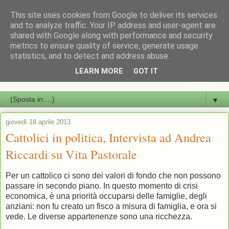
This site uses cookies from Google to deliver its services
Andrea Riccardi Ministro
and to analyze traffic. Your IP address and user-agent are
shared with Google along with performance and security
metrics to ensure quality of service, generate usage
Sito di documentazione sulle attività istituzionali e di
statistics, and to detect and address abuse.
comunicazione dell'attività di Andrea Riccardi come ministro della
LEARN MORE
GOT IT
Cooperazione Internazionale e dell'Integrazione
▼
giovedì 18 aprile 2013
Cattolici in politica, Intervista ad Andrea
Riccardi su Vita Pastorale
Per un cattolico ci sono dei valori di fondo che non possono
passare in secondo piano. In questo momento di crisi
economica, è una priorità occuparsi delle famiglie, degli
anziani: non fu creato un fisco a misura di famiglia, e ora si
vede. Le diverse appartenenze sono una ricchezza.