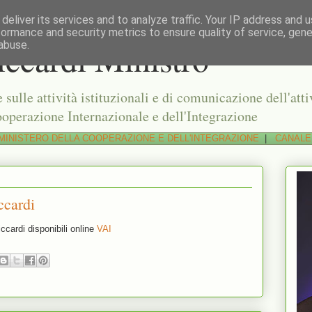
deliver its services and to analyze traffic. Your IP address and 
formance and security metrics to ensure quality of service, gen
ccardi Ministro
abuse.
sulle attività istituzionali e di comunicazione dell'att
operazione Internazionale e dell'Integrazione
MINISTERO DELLA COOPERAZIONE E DELL'INTEGRAZIONE
|
CANALE
ccardi
iccardi disponibili online
VAI