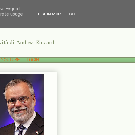
user-agent
erate usage
LEARN MORE
GOT IT
ività di Andrea Riccardi
 YOUTUBE
|
LOGIN