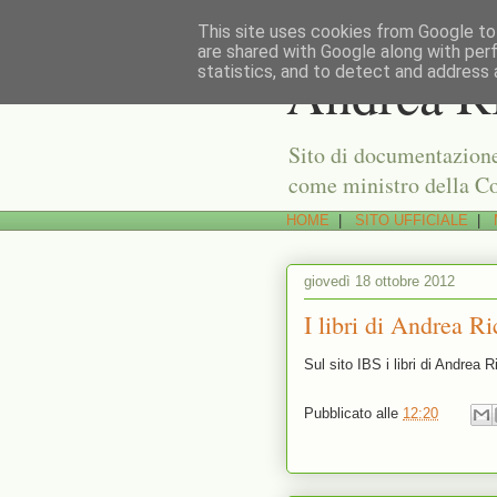
This site uses cookies from Google to 
are shared with Google along with per
Andrea Ri
statistics, and to detect and address 
Sito di documentazione 
come ministro della Co
HOME
|
SITO UFFICIALE
|
giovedì 18 ottobre 2012
I libri di Andrea Ri
Sul sito IBS i libri di Andrea R
Pubblicato alle
12:20