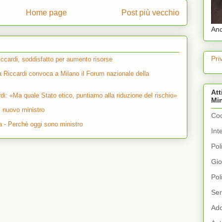
Home page
Post più vecchio
And
Pri
ccardi, soddisfatto per aumento risorse
a Riccardi convoca a Milano il Forum nazionale della
Att
di: «Ma quale Stato etico, puntiamo alla riduzione del rischio»
Min
l nuovo ministro
Coo
a - Perchè oggi sono ministro
Int
Pol
Gio
Pol
Ser
Ado