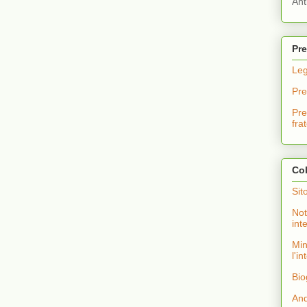
Ant
Pre
Leg
Pre
Pre
fra
Co
Sit
Not
int
Min
l'i
Bio
And