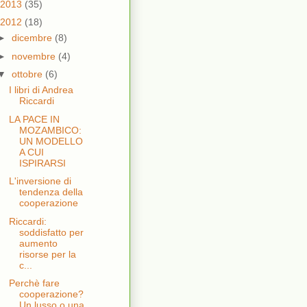
2013
(35)
2012
(18)
►
dicembre
(8)
►
novembre
(4)
▼
ottobre
(6)
I libri di Andrea
Riccardi
LA PACE IN
MOZAMBICO:
UN MODELLO
A CUI
ISPIRARSI
L'inversione di
tendenza della
cooperazione
Riccardi:
soddisfatto per
aumento
risorse per la
c...
Perchè fare
cooperazione?
Un lusso o una