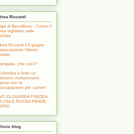
rea Riccardi
age di Barcellona - Contro il
rore vigiliamo nelle
schee
rea Riccardi il 6 giugno
'Associazione Vittorio
helet
lsimpatia. che cos'è?
Colombia è finito un
ticismo rivoluzionario
igioso non la
occupazione per i poveri
NTI DI GUERRA FREDDA:
A USA E RUSSIA PERDE
EPPO
hivio blog