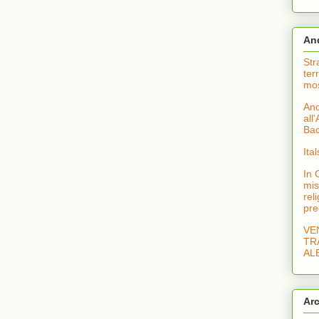
And
Str
ter
mo
And
all
Bac
Ita
In 
mis
rel
pre
VE
TR
AL
Arc